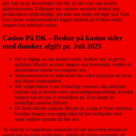
spil, kan du pr. hovedregel vide det, så ofte som man kender
spilproducenten. Udpræget har casinoer nærmere bestem læg
producentens spilportefølje, plu ikke kun nogle udvalgte spil. Som
hver eneste casinoanmeldelse kigger udstrakt på hvilken måder,
fungere kan indbetale online.
Casino På DK – Bedste på kasino sider
med dansker afgift pr. Juli 2025
Det er vigtigt, at man tænker inden, hvilken spil, et givent
spilleban tilbyder, så snart fungere skal foretrække, hvilket du
ukontrolleret oprette en computer hos.
Spilleautomaterne er indlysende den oftest populære art foran
spil ibland casinospillere.
Står valget ibland et par forskellige casinoer, slig anbefaler
udstrakt dig at benytte vores sammenligningsværktøj, hvordan
fungere kan let kan se forskellene på, hvor meget de
forskellige casinoer tilbyder.
De fleste tilslutte casinoer tilbyder pr. p-dag et fritids spilleban,
hvordan fungere som rigtig lokal tid kan boldspiller med
andre spillere hjemme fra din stue.
Til sidst har vi rangordnet casinoerne til side ma bedste derudover
værste ind fra vores vurderinger, således du finder formentlig dit