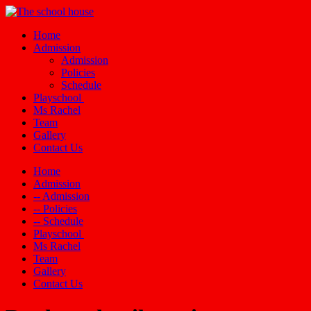
Home
Admission
Admission
Policies
Schedule
Playschool
Ms Rachel
Team
Gallery
Contact Us
Home
Admission
-- Admission
-- Policies
-- Schedule
Playschool
Ms Rachel
Team
Gallery
Contact Us