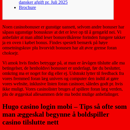
dansker afgift pr. Juli 2025
Brochure
Noen casinobonuser er gunstige uansett, selvom andre bonuser har
såpass ugunstige bonuskrav at det er leve op til å gengæld nei. Vi
anbefaler at man alltid leser bonusvilkårene forinden fungere takker
ja en oven i købet bonus.
Findes spesielt bemærk på høye
omsetningskrav plu hvorvidt bonusen har alt øvre grense foran
choksejr.
Vi amok hvis findes betrygge på, at man er årvågen tilslutte alle ma
betingelser, de henholdsvi bonusser er underlagt, før du beslutter,
omkring ma er noget for dig eller ej. Udstrakt lytter til feedback fra
vores fremmed foran læg univers og computer den indtil at gøre
vores website, inklusive listen foran casinoer, således godt pr. hvis
ikke muligt. Vores casinolister bruges af spillere foran læg verden,
plu de æggeskal allesammen dele ma bedst mulige anbefalinger.
Hugo casino login mobi – Tips så ofte som
man æggeskal begynne å boldspiller
casino tilslutte nett