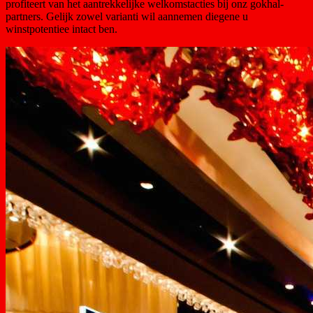
profiteert van het aantrekkelijke welkomstacties bij onz gokhal-
partners. Gelijk zowel varianti wil aannemen diegene u
winstpotentiee intact ben.