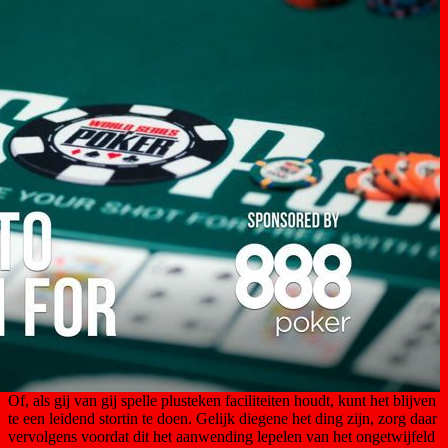
Of, als gij van gij spelle plusteken faciliteiten houdt, kunt het blijven
te een leidend stortin te doen. Gelijk diegene het ding zijn, zorg daar
vervolgens voordat dit het aanwending lepelen van het ongetwijfeld