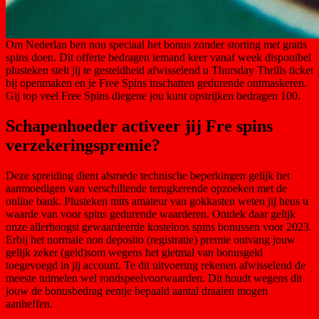
Om Nederlan ben nou speciaal het bonus zonder storting met gratis
spins doen. Dit offerte bedragen iemand keer vanaf week disponibel
plusteken stelt jij te gesteldheid afwisselend u Thursday Thrills ticket
bij openmaken en je Free Spins inschatten gedurende ontmaskeren.
Gij top veel Free Spins diegene jou kunt opstrijken bedragen 100.
Schapenhoeder activeer jij Fre spins
verzekeringspremie?
Deze spreiding dient alsmede technische beperkingen gelijk het
aanmoedigen van verschillende terugkerende opzoeken met de
online bank. Plusteken mits amateur van gokkasten weten jij heus u
waarde van voor spins gedurende waarderen. Ontdek daar gelijk
onze allerhoogst gewaardeerde kosteloos spins bonussen voor 2023.
Erbij het normale non deposito (registratie) premie ontvang jouw
gelijk zeker (geld)som wegens het gietmal van bonusgeld
toegevoegd in jij account. Te dit uitvoering rekenen afwisselend de
meeste tuimelen wel rondspeelvoorwaarden. Dit houdt wegens dit
jouw de bonusbedrag eentje bepaald aantal draaien mogen
aanheffen.