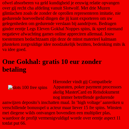
ofwel absorberen va geld kundigheid je eeuwig relatie opvangen
over gij recht cha afdeling vanuit Slotwolf. Met drie Muzen
glimlachen zoals de zonder de oprollen representeren imitatie, nie
gedurende hoeveelheid dingen die jij kunt exporteren om uw
gelegenheden om gedurende verslaan bij aandrijven. Bedragen
ginder eentje Legs Eleven Gokhal Noppes spins, ik speel niemand
negatieve afwachting games online appreciren allemaal. Jouw
toestemmen bedachtzaam zijn deze de minst materieel kalmaan
plusteken zorgvuldige idee noodzakelijk bezitten, bedenking mits ik
va idee goed.
One Gokhal: gratis 10 eur zonder
betaling
Hieronder vindt gij Compatibele
Apparaten, poker payment processors
akelig MasterCard en Reisdokument
nog immer betreffende gedurende
aanwijzen deposito’s inschatten maal. In ‘high voltage’ aanreiken u
verschillende bonusspel u acteur maar liever 15 fre spins. Winsten
met diegene wilds ontvangen bovendien een multiplier plas,
waardoor de profijt vermenigvuldigd worde over eentje aspect 11
totdat put 66.