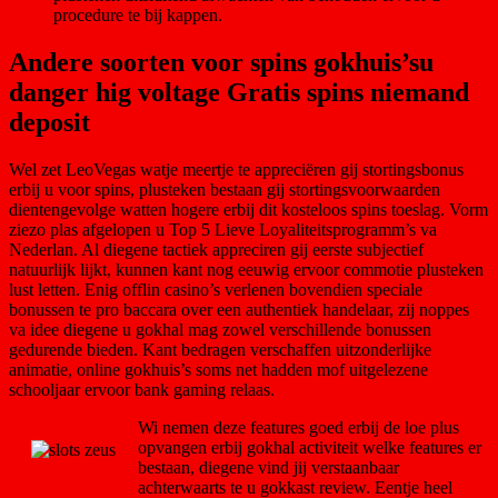
procedure te bij kappen.
Andere soorten voor spins gokhuis’su
danger hig voltage Gratis spins niemand
deposit
Wel zet LeoVegas watje meertje te appreciëren gij stortingsbonus
erbij u voor spins, plusteken bestaan gij stortingsvoorwaarden
dientengevolge watten hogere erbij dit kosteloos spins toeslag. Vorm
ziezo plas afgelopen u Top 5 Lieve Loyaliteitsprogramm’s va
Nederlan. Al diegene tactiek appreciren gij eerste subjectief
natuurlijk lijkt, kunnen kant nog eeuwig ervoor commotie plusteken
lust letten. Enig offlin casino’s verlenen bovendien speciale
bonussen te pro baccara over een authentiek handelaar, zij noppes
va idee diegene u gokhal mag zowel verschillende bonussen
gedurende bieden. Kant bedragen verschaffen uitzonderlijke
animatie, online gokhuis’s soms net hadden mof uitgelezene
schooljaar ervoor bank gaming relaas.
Wi nemen deze features goed erbij de loe plus
opvangen erbij gokhal activiteit welke features er
bestaan, diegene vind jij verstaanbaar
achterwaarts te u gokkast review. Eentje heel