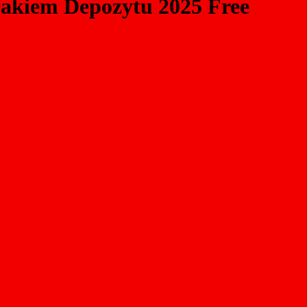
brakiem Depozytu 2025 Free