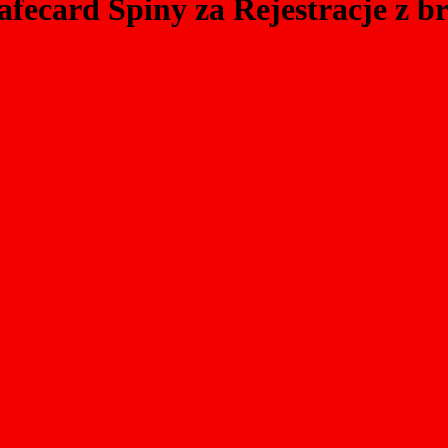
afecard Spiny za Rejestracje z 