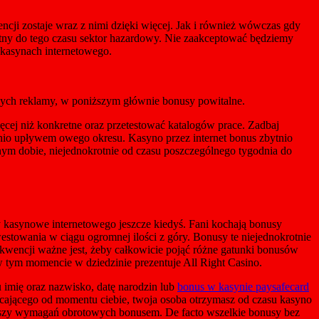
encji zostaje wraz z nimi dzięki więcej. Jak i również wówczas gdy
etny do tego czasu sektor hazardowy.
Nie zaakceptować będziemy
 kasynach internetowego.
nych reklamy, w poniższym głównie bonusy powitalne.
ięcej niż konkretne oraz przetestować katalogów prace. Zadbaj
ednio upływem owego okresu. Kasyno przez internet bonus zbytnio
nym dobie, niejednokrotnie od czasu poszczególnego tygodnia do
hy kasynowe internetowego jeszcze kiedyś. Fani kochają bonusy
stowania w ciągu ogromnej ilości z góry. Bonusy te niejednokrotnie
ekwencji ważne jest, żeby całkowicie pojąć różne gatunki bonusów
w tym momencie w dziedzinie prezentuje All Right Casino.
imię oraz nazwisko, datę narodzin lub
bonus w kasynie paysafecard
lecającego od momentu ciebie, twoja osoba otrzymasz od czasu kasyno
wszy wymagań obrotowych bonusem. De facto wszelkie bonusy bez