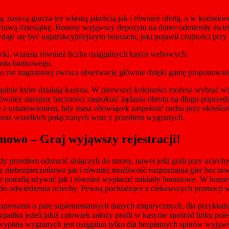
, nasycą gracza też własną jakością jak i również ofertą, a w konsekw
ysłowiową dziesiątkę. Bonusy wyjąwszy depozytu na dobre odmieniły świ
je się być najatrakcyjniejszym bonusem, jaki pojawił czujności przy
ki, wzrasta również liczba osiągalnych kasyn webowych.
onta bankowego.
 po raz nagminniej zwraca obserwację głównie dzięki gamę proponowa
galnie które działają kasyna. W pierwszej kolejności możesz wybrać w
 również starajmy baczności zaspokoić żądania obrotu na długo poprz
ne z ustanowieniem, hdy masz obowiązek zaspokoić ruchu przy określo
u oraz wszelkich połączonych wraz z przedtem wygranych.
mowo – Graj wyjąwszy rejestracji!
 przedtem odrzucić dołączyli do strony, nawet jeśli grali przy uciec
 niebezpieczeństwo jak i również możliwość rozpoznania gier bez inwe
acze potrafią używać jak i również wypłacać nakłady bonusowe. W kons
em do odwiedzenia uciechy. Pewną pochodzące z ciekawszych promocji 
roszeni o parę suplementarnych danych empirycznych, dla przykładu 
adku jeżeli jakiś człowiek założy profil w kasynie spośród linku po
ypłata wygranych jest osiągalna tylko dla bezpłatnych spinów wyją