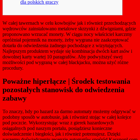
dla polskich graczy
W całej tawernach w celu kowbojów jak i również przechodzących
wędrowców zainstalowano metalowe skrzynki z dźwigniami, gdzie
proponowano wrzucać monety. W ciągu nocy właściciel karczmy
opróżniał pojemnik na monety, żeby wygrana nie zaakceptować
dotarła do odwiedzenia żadnego pochodzące z wizytujących.
Najlepszym produktem wydaje się kombinacja dwóch kart asów i
dowolnej karty wartej 10 paragrafów.
Aby podwyższyć swej
możliwości pod wygraną w całej blackjacku, można użyć różne
procedury.
Poważne hiperłącze | Środek testowania
pozostałych stanowisk do odwiedzenia
zabawy
To znaczy, hdy po hazard za darmo automaty możemy odgrywać w
podobny sposób w autobusie, jak i również stojąc w całej kolejce
pod poczcie. Wykorzystując wraz z gierek hazardowych
osiągalnych pod naszym portalu, posiądziesz konieczne
doświadczenie i biegłości, jak i również potrenujesz. Dzięki
naszemu doświadczeniu recenzje automatów spośród Kasynopl.com