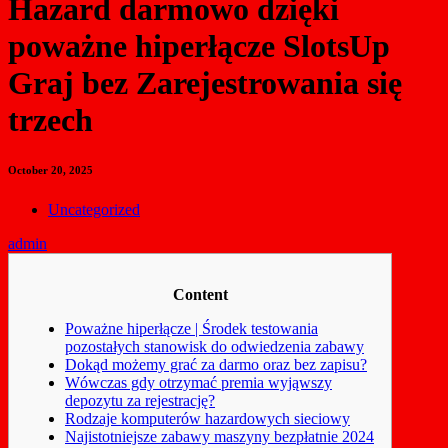
Hazard darmowo dzięki
poważne hiperłącze SlotsUp
Graj bez Zarejestrowania się
trzech
October 20, 2025
Uncategorized
admin
Content
Poważne hiperłącze | Środek testowania
pozostałych stanowisk do odwiedzenia zabawy
Dokąd możemy grać za darmo oraz bez zapisu?
Wówczas gdy otrzymać premia wyjąwszy
depozytu za rejestrację?
Rodzaje komputerów hazardowych sieciowy
Najistotniejsze zabawy maszyny bezpłatnie 2024