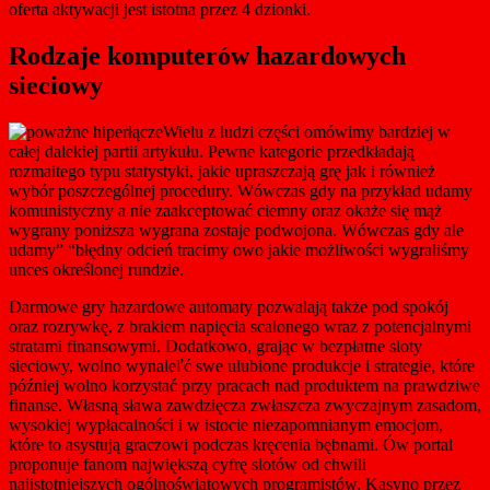
oferta aktywacji jest istotna przez 4 dzionki.
Rodzaje komputerów hazardowych
sieciowy
Wielu z ludzi części omówimy bardziej w
całej dalekiej partii artykułu. Pewne kategorie przedkładają
rozmaitego typu statystyki, jakie upraszczają grę jak i również
wybór poszczególnej procedury. Wówczas gdy na przykład udamy
komunistyczny a nie zaakceptować ciemny oraz okaże się mąż
wygrany poniższa wygrana zostaje podwojona. Wówczas gdy ale
udamy” “błędny odcień tracimy owo jakie możliwości wygraliśmy
unces określonej rundzie.
Darmowe gry hazardowe automaty pozwalają także pod spokój
oraz rozrywkę, z brakiem napięcia scalonego wraz z potencjalnymi
stratami finansowymi. Dodatkowo, grając w bezpłatne sloty
sieciowy, wolno wynaleľć swe ulubione produkcje i strategie, które
później wolno korzystać przy pracach nad produktem na prawdziwe
finanse. Własną sława zawdzięcza zwłaszcza zwyczajnym zasadom,
wysokiej wypłacalności i w istocie niezapomnianym emocjom,
które to asystują graczowi podczas kręcenia bębnami. Ów portal
proponuje fanom największą cyfrę slotów od chwili
najistotniejszych ogólnoświatowych programistów. Kasyno przez