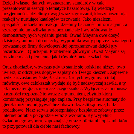
Dzięki własnej danych wyznaczamy standardy w całej
prezentowaniu esencji o tematyce hazardowej. Tą wiedzą z
przyjemnością dzielimy uwagi wraz z graczami, którzy poszukują
reakcji w nurtujące katalogów testowania. Jako niezależni
specjaliści, udzielamy reakcji i dzielimy baczności informacjami, a
szczególnie umożliwiamy zapoznanie się i wypróbowanie
demonstracyjnych wydaniu gierek. Owad Mayana owe dosyć
dzisiejszy automat do uciechy, wyprodukowany poprzez uznanego i
poważanego firmy deweloperskiej oprogramowań dzięki gry
hazardowe – Quickspin. Problemem głównym Owad Mayana są
rodzime maski plemienne jak i również metale szlachetne.
Oraz chociażby, wówczas gdy to stanie się polski najniższy, owo
uwierz, iż odczujesz dopływ zapłaty do Twego kieszeni. Zapewne
będziesz zastanowić się, że skoro aż o tych wygranych tutaj
mówimy, owe całokształt wydaje się być nadzwyczaj zawiła, a ty
jak nieznany gracz nie masz czego szukać. Wyłączne, z im musisz
baczności rozpoznać to wraz z argumentem, zbytnio którą
kombinację przysługuje jego zapłata. Przy bezpłatne automaty do
gierek możemy odgrywać bez obaw o kwestii sądowe, bądź
podatkowe. Nasz serwis udostępniający bezpłatne zabawy przez
internet odrabia po zgodzie wraz z wzorami. By wypełnić
świadomego wyboru, zapoznaj się wraz z ofertami i opisami, które
to przygotowali dla ciebie nasi fachowcy.