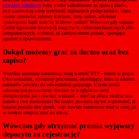
poważne hiperłącze
będą wielce kalkulowane za sprawą fanów,
jacy zachwalają sobie rzetelność napisanych podręczników. Masz
zamiar obstawiać zabawy karciane, sloty online, szkolenie
symetryczne bądź uciechy liczbowe online? Wówczas gdy zajmuje
Ciebie typowanie losowych rozgrywek elektromechanicznych albo
komputerowych, wybieraj za każdym razem portale, operujące
zgodnie z uprawnieniem.
Dokąd możemy grać za darmo oraz bez
zapisu?
Wszelkie automaty hazardowe mają wartość RTP – return to player.
Owo wskaźnik, wyrażony procentami, określający, która to odsetek
nakładów powróci do odwiedzenia grającego. Czysta portal
zalecana jest przeze mnie również ze względu na swej
ubezpieczenia jak i również ważność – mieć na afiszu możesz tam
śmiało o swe doniesienia! Na koniec powinno się też wspomnieć, iż
kasyno posiada stos gierek, więc zawsze zamierzasz miał w całej jak
w tamtym miejscu mieć na afiszu.
Wówczas gdy otrzymać premia wyjąwszy
depozytu za rejestrację?