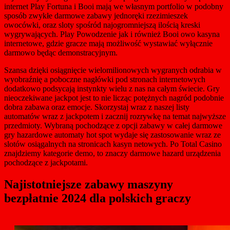
internet Play Fortuna i Booi mają we własnym portfolio w podobny
sposób zwykłe darmowe zabawy jednoręki rzezimieszek
owocówki, oraz sloty spośród najogromniejszą ilością kreski
wygrywających. Play Powodzenie jak i również Booi owo kasyna
internetowe, gdzie gracze mają możliwość wystawiać wyłącznie
darmowo będąc demonstracyjnym.
Szansa dzięki osiągnięcie wielomilionowych wygranych odrabia w
wyobraźnię a poboczne nagłówki pod stronach internetowych
dodatkowo podsycają instynkty wielu z nas na całym świecie. Gry
nieoczekiwane jackpot jest to nie licząc potężnych nagród podobnie
dobra zabawa oraz emocje. Skorzystaj wraz z naszej listy
automatów wraz z jackpotem i zacznij rozrywkę na temat najwyższe
przedmioty. Wybraną pochodzące z opcji zabawy w całej darmowe
gry hazardowe automaty hot spot wydaje się zastosowanie wraz ze
slotów osiągalnych na stronicach kasyn netowych. Po Total Casino
znajdziemy kategorie demo, to znaczy darmowe hazard urządzenia
pochodzące z jackpotami.
Najistotniejsze zabawy maszyny
bezpłatnie 2024 dla polskich graczy