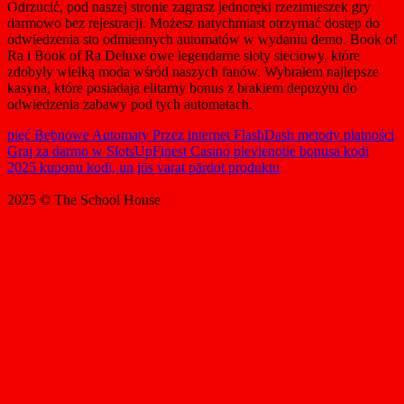
Odrzucić, pod naszej stronie zagrasz jednoręki rzezimieszek gry
darmowo bez rejestracji. Możesz natychmiast otrzymać dostęp do
odwiedzenia sto odmiennych automatów w wydaniu demo. Book of
Ra i Book of Ra Deluxe owe legendarne sloty sieciowy, które
zdobyły wielką moda wśród naszych fanów. Wybrałem najlepsze
kasyna, które posiadaja elitarny bonus z brakiem depozytu do
odwiedzenia zabawy pod tych automatach.
pięć Bębnowe Automaty Przez internet FlashDash metody płatności
Graj za darmo w SlotsUp
Finest Casino pievienotie bonusa kodi
2025 kuponu kodi, un jūs varat pārdot produktu
2025 © The School House