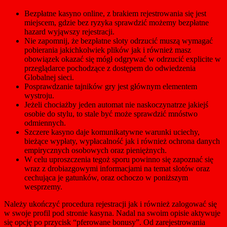
Bezpłatne kasyno online, z brakiem rejestrowania się jest
miejscem, gdzie bez ryzyka sprawdzić możemy bezpłatne
hazard wyjąwszy rejestracji.
Nie zapomnij, że bezpłatne sloty odrzucić muszą wymagać
pobierania jakichkolwiek plików jak i również masz
obowiązek okazać się mógł odgrywać w odrzucić explicite w
przeglądarce pochodzące z dostępem do odwiedzenia
Globalnej sieci.
Posprawdzanie tajników gry jest głównym elementem
wystroju.
Jeżeli chociażby jeden automat nie naskoczynatrze jakiejś
osobie do stylu, to stale być może sprawdzić mnóstwo
odmiennych.
Szczere kasyno daje komunikatywne warunki uciechy,
bieżące wypłaty, wypłacalność jak i również ochrona danych
empirycznych osobowych oraz pieniężnych.
W celu uproszczenia tegoż sporu powinno się zapoznać się
wraz z drobiazgowymi informacjami na temat slotów oraz
cechująca je gatunków, oraz ochoczo w poniższym
wesprzemy.
Należy ukończyć procedura rejestracji jak i również zalogować się
w swoje profil pod stronie kasyna. Nadal na swoim opisie aktywuje
się opcję po przycisk “pferowane bonusy”. Od zarejestrowania