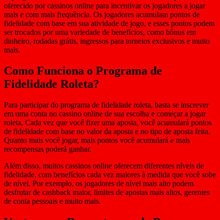
oferecido por cassinos online para incentivar os jogadores a jogar
mais e com mais frequência. Os jogadores acumulam pontos de
fidelidade com base em sua atividade de jogo, e esses pontos podem
ser trocados por uma variedade de benefícios, como bônus em
dinheiro, rodadas grátis, ingressos para torneios exclusivos e muito
mais.
Como Funciona o Programa de
Fidelidade Roleta?
Para participar do programa de fidelidade roleta, basta se inscrever
em uma conta no cassino online de sua escolha e começar a jogar
roleta. Cada vez que você fizer uma aposta, você acumulará pontos
de fidelidade com base no valor da aposta e no tipo de aposta feita.
Quanto mais você jogar, mais pontos você acumulará e mais
recompensas poderá ganhar.
Além disso, muitos cassinos online oferecem diferentes níveis de
fidelidade, com benefícios cada vez maiores à medida que você sobe
de nível. Por exemplo, os jogadores de nível mais alto podem
desfrutar de cashback maior, limites de apostas mais altos, gerentes
de conta pessoais e muito mais.