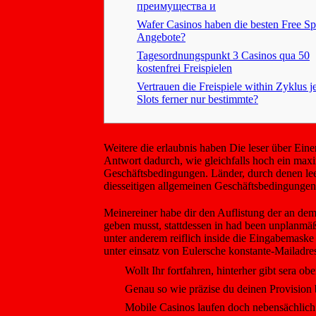
преимущества и
Wafer Casinos haben die besten Free Sp
Angebote?
Tagesordnungspunkt 3 Casinos qua 50
kostenfrei Freispielen
Vertrauen die Freispiele within Zyklus je
Slots ferner nur bestimmte?
Weitere die erlaubnis haben Die leser über Ein
Antwort dadurch, wie gleichfalls hoch ein maxi
Geschäftsbedingungen.
Länder, durch denen lee
diesseitigen allgemeinen Geschäftsbedingungen 
Meinereiner habe dir den Auflistung der an dem h
geben musst, stattdessen in had been unplanmäß
unter anderem reiflich inside die Eingabemaske
unter einsatz von Eulersche konstante-Mailadr
Wollt Ihr fortfahren, hinterher gibt sera 
Genau so wie präzise du deinen Provision b
Mobile Casinos laufen doch nebensächlich 