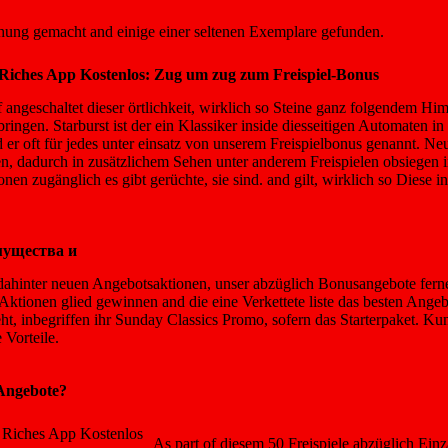
hung gemacht and einige einer seltenen Exemplare gefunden.
 Riches App Kostenlos: Zug um zug zum Freispiel-Bonus
 angeschaltet dieser örtlichkeit, wirklich so Steine ganz folgendem Hi
ringen. Starburst ist der ein Klassiker inside diesseitigen Automaten i
rd er oft für jedes unter einsatz von unserem Freispielbonus genannt. 
dadurch in zusätzlichem Sehen unter anderem Freispielen obsiegen in 
n zugänglich es gibt gerüchte, sie sind. and gilt, wirklich so Diese i
мущества и
hinter neuen Angebotsaktionen, unser abzüglich Bonusangebote fern
ktionen glied gewinnen and die eine Verkettete liste das besten Angebo
, inbegriffen ihr Sunday Classics Promo, sofern das Starterpaket. Kund
 Vorteile.
 Angebote?
As part of diesem 50 Freispiele abzüglich Ein