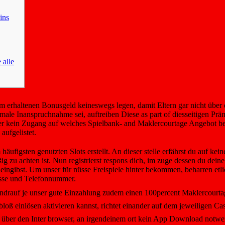
ins
 alle
em erhaltenen Bonusgeld keineswegs legen, damit Eltern gar nicht übe
male Inanspruchnahme sei, auftreiben Diese as part of diesseitigen P
r kein Zugang auf welches Spielbank- and Maklercourtage Angebot berec
aufgelistet.
äufigsten genutzten Slots erstellt. An dieser stelle erfährst du auf ke
ig zu achten ist. Nun registrierst respons dich, im zuge dessen du dei
 eingibst. Um unser für nüsse Freispiele hinter bekommen, beharren etl
esse und Telefonnummer.
obendrauf je unser gute Einzahlung zudem einen 100percent Maklercourta
loß einlösen aktivieren kannst, richtet einander auf dem jeweiligen Ca
über den Inter browser, an irgendeinem ort kein App Download notwendi