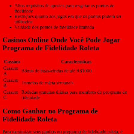
Altos requisitos de apostas para resgatar os pontos de
fidelidade
Restrições quanto aos jogos em que os pontos podem ser
utilizados
Validade dos pontos de fidelidade limitada
Casinos Online Onde Você Pode Jogar
Programa de Fidelidade Roleta
Cassino
Características
Cassino
Bônus de boas-vindas de até R$1000
A
Cassino
Torneios de roleta semanais
B
Cassino
Rodadas gratuitas diárias para membros do programa de
C
fidelidade
Como Ganhar no Programa de
Fidelidade Roleta
Para maximizar seus ganhos no programa de fidelidade roleta, é