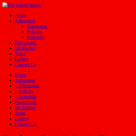
Home
Admission
Admission
Policies
Schedule
Playschool
Ms Rachel
Team
Gallery
Contact Us
Home
Admission
-- Admission
-- Policies
-- Schedule
Playschool
Ms Rachel
Team
Gallery
Contact Us