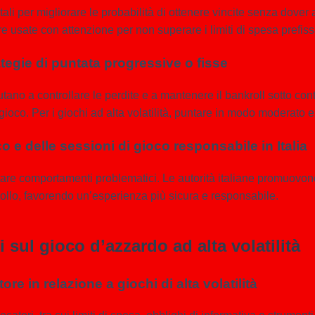
li per migliorare le probabilità di ottenere vincite senza dover a
 usate con attenzione per non superare i limiti di spesa prefissa
rategie di puntata progressive o fisse
utano a controllare le perdite e a mantenere il bankroll sotto con
el gioco. Per i giochi ad alta volatilità, puntare in modo moderat
o e delle sessioni di gioco responsabile in Italia
vitare comportamenti problematici. Le autorità italiane promuovo
ollo, favorendo un’esperienza più sicura e responsabile.
ni sul gioco d’azzardo ad alta volatilità
re in relazione a giochi di alta volatilità