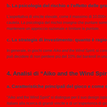
b. La psicologia del rischio e l’effetto delle g
L’aspettativa di vincite elevate, come il massimo di 10.000× i
cautela. La psicologia del rischio insegna che puntare somme
mantenere un approccio razionale e limitare le puntate.
c. La strategia di investimento: quanto è ragio
In generale, in giochi come
Aiko and the Wind Spirit
, si con
può decidere di non perdere più del 10% del bankroll in una
4. Analisi di “Aiko and the Wind Spir
a. Caratteristiche principali del gioco e come 
“Aiko and the Wind Spirit” si distingue per il suo design ispira
italiani alla ricerca di grandi vincite e di un’esperienza d