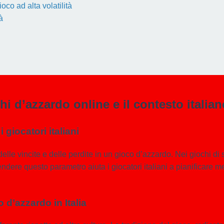
oco ad alta volatilità
à
chi d’azzardo online e il contesto italia
 giocatori italiani
 delle vincite e delle perdite in un gioco d’azzardo. Nei giochi di
ere questo parametro aiuta i giocatori italiani a pianificare megl
 d’azzardo in Italia