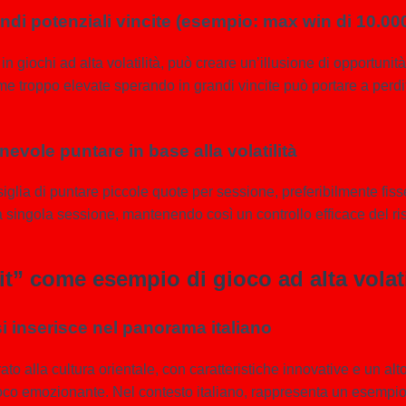
randi potenziali vincite (esempio: max win di 10.00
n giochi ad alta volatilità, può creare un’illusione di opportunit
 troppo elevate sperando in grandi vincite può portare a perdite
nevole puntare in base alla volatilità
siglia di puntare piccole quote per sessione, preferibilmente fisse,
 singola sessione, mantenendo così un controllo efficace del ri
it” come esempio di gioco ad alta volati
si inserisce nel panorama italiano
to alla cultura orientale, con caratteristiche innovative e un alto 
i gioco emozionante. Nel contesto italiano, rappresenta un esemp