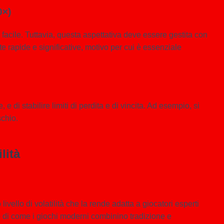
0×)
à facile. Tuttavia, questa aspettativa deve essere gestita con
 rapide e significative, motivo per cui è essenziale
 e di stabilire limiti di perdita e di vincita. Ad esempio, si
schio.
lità
livello di volatilità che la rende adatta a giocatori esperti
io di come i giochi moderni combinino tradizione e