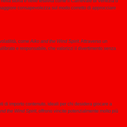
a nella storia e nelle festività come il Carnevale di Venezia o
una maggiore consapevolezza sul modo corretto di approcciare
 volatilità, come
Aiko and the Wind Spirit
. Attraverso un
librato e responsabile, che valorizzi il divertimento senza
enti di importo contenuto, ideali per chi desidera giocare a
nd the Wind Spirit
, offrono vincite potenzialmente molto più