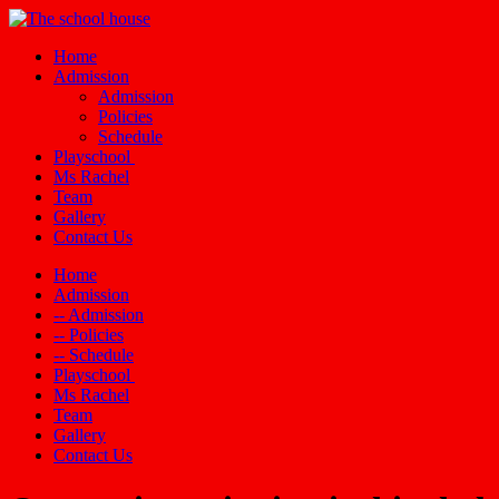
Home
Admission
Admission
Policies
Schedule
Playschool
Ms Rachel
Team
Gallery
Contact Us
Home
Admission
-- Admission
-- Policies
-- Schedule
Playschool
Ms Rachel
Team
Gallery
Contact Us