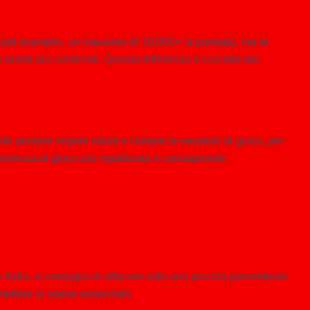
lità (ad esempio, un massimo di 10.000× la puntata), ma le
on premi più contenuti. Questa differenza è cruciale per
le puntare importi ridotti e limitare le sessioni di gioco, per
perienza di gioco più equilibrata e consapevole.
 Italia, si consiglia di allocare solo una piccola percentuale
ettere le spese essenziali.