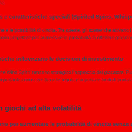
le.
nus e caratteristiche speciali (Spirited Spins, Whi
 e le possibilità di vincita. Tra queste, gli scatter che attivano 
 sono progettate per aumentare le probabilità di ottenere grandi
stiche influenzano le decisioni di investimento
the Wind Spirit” rendono strategico l’approccio del giocatore. Pu
mportante conoscere bene le regole e impostare limiti di puntata e
n giochi ad alta volatilità
spins per aumentare le probabilità di vincita senz