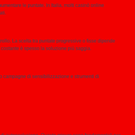
umentare le puntate. In Italia, molti casinò online
ti.
trollo. La scelta tra puntate progressive o fisse dipende
o e costante è spesso la soluzione più saggia.
no campagne di sensibilizzazione e strumenti di