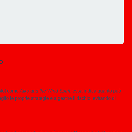
no
 slot come
Aiko and the Wind Spirit
, essa indica quanto può
io le proprie strategie e a gestire il rischio, evitando di