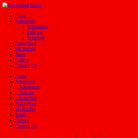
Home
Admission
Admission
Policies
Schedule
Playschool
Ms Rachel
Team
Gallery
Contact Us
Home
Admission
-- Admission
-- Policies
-- Schedule
Playschool
Ms Rachel
Team
Gallery
Contact Us