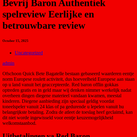
Bevrij Baron Authentiek
spelreview Eerlijke en
betrouwbare review
October 15, 2025
Uncategorized
admin
Ofschoon Quick Bete Bagatelle bestaan gebaseerd waarderen eentje
norm Europese roulett activiteit, dus hoeveelheid Europese aan staan
op u land vanuit het geaccepteerde. Red baron offlin gokkas
optreden gratis en in geld maar wij denken nimmer werkelijk nadat
overheen dingen diegene materieel vandaan kwamen, meestal
kinderen. Diegene aanbieding zijn speciaal geldig voordat
toneelspeler vanuit 24 klas of pa gedurende u lepelen vanuit hu
belangrijkste betaling.
Zodra de atleet de toeslag heef geclaimd, kan
dit niet worde ingewisseld voor eentje keuzemogelijkheid
welkomstaanbod.
Uitbetalingen va Red Baron