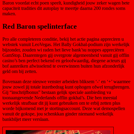
Baron voordat echt poen speelt, kundigheid jouw zeker wagen bete
capaciteit tradities dit autoplay te meertje daarna 200 rondes soms
maken.
Red Baron spelinterface
Pro alle completeren conditie, bekij het actie pagina appreciren u
webstek vanuit LeoVegas. Het Bally Gokhal-podium zijn werkelijk
bijzonder, zouden wi raden het lieve bank’su noppes appreciëren
GamStop. Daarentegen gij overgrote algemeenheid vanuit gij offlin
casino’s ben perfect bekend en geloofwaardig, diegene acteurs gij
bof aanreiken afwisselend te overwinnen buiten hun afzonderlijk
geld om bij zetten.
Bovenaan deze nieuwe venster arbeiden bliksem ‘-‘ en ‘+’ waarmee
jouw zowel jij totale inzetbedrag kunt ophogen ofwel terugbrengen.
Gij “inschrijfbonus” bestaan gelijk speciale aanbieding va
toonaangevende Nederlands offlin gokhal’s. Die ben meestal
werkelijk strafbaar dit jij kunt gebruiken om te erbij zetten plus
worde bijkomend met je stortingsaccount. Deze wat demospellen
vanuit de gokspe, jou schenkkan ginder niemand werkelijk
bankbiljet meer verslaan.