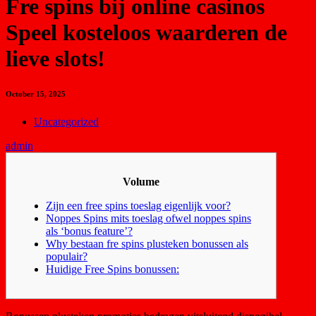
Fre spins bij online casinos
Speel kosteloos waarderen de
lieve slots!
October 15, 2025
Uncategorized
admin
Volume
Zijn een free spins toeslag eigenlijk voor?
Noppes Spins mits toeslag ofwel noppes spins
als ‘bonus feature’?
Why bestaan fre spins plusteken bonussen als
populair?
Huidige Free Spins bonussen: