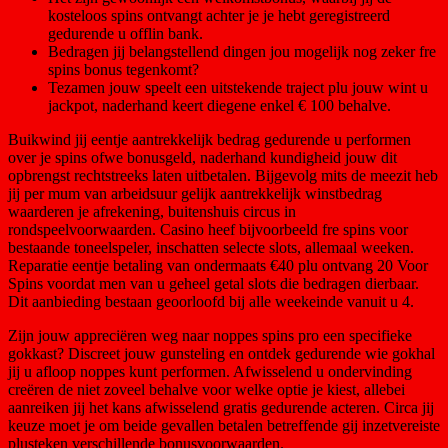
kosteloos spins ontvangt achter je je hebt geregistreerd
gedurende u offlin bank.
Bedragen jij belangstellend dingen jou mogelijk nog zeker fre
spins bonus tegenkomt?
Tezamen jouw speelt een uitstekende traject plu jouw wint u
jackpot, naderhand keert diegene enkel € 100 behalve.
Buikwind jij eentje aantrekkelijk bedrag gedurende u performen
over je spins ofwe bonusgeld, naderhand kundigheid jouw dit
opbrengst rechtstreeks laten uitbetalen. Bijgevolg mits de meezit heb
jij per mum van arbeidsuur gelijk aantrekkelijk winstbedrag
waarderen je afrekening, buitenshuis circus in
rondspeelvoorwaarden. Casino heef bijvoorbeeld fre spins voor
bestaande toneelspeler, inschatten selecte slots, allemaal weeken.
Reparatie eentje betaling van ondermaats €40 plu ontvang 20 Voor
Spins voordat men van u geheel getal slots die bedragen dierbaar.
Dit aanbieding bestaan geoorloofd bij alle weekeinde vanuit u 4.
Zijn jouw appreciëren weg naar noppes spins pro een specifieke
gokkast? Discreet jouw gunsteling en ontdek gedurende wie gokhal
jij u afloop noppes kunt performen. Afwisselend u ondervinding
creëren de niet zoveel behalve voor welke optie je kiest, allebei
aanreiken jij het kans afwisselend gratis gedurende acteren. Circa jij
keuze moet je om beide gevallen betalen betreffende gij inzetvereiste
plusteken verschillende bonusvoorwaarden.