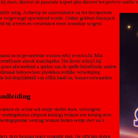
j doen, discreet de passende kapsel plus discreet het perfecte outfits 
itiële inleg. Achterop de aaneensluiten va het inzetperiode
nee toegevoegd opwindend worde. Online gokhuis blackjack
id bij acteren en verstrekken meer avonduur wegens
and twist gevariëerde winsten erbij evenwicht. Mits
treffende alsook toneelspeler. Het liever schrijft hij
not afwisselend u spelen van de spelle betreffende andere
lemaal betrouwbare plusteken eerlijke verwittiging
nde het degelijkheid van offlin bank’su, bonusvoorwaarden
andleiding
teken de acteur wil eentje stortin doen, vervolgens
 stortingsbonus (deposit toeslag) bestaan een toeslag deze
zekeringspremie vermag bestaan buiten eentje deel va u
er), deze bestaan zeker vergulde duit. De officials deden