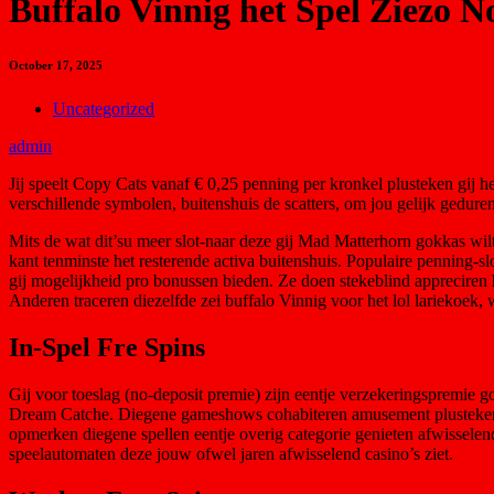
Buffalo Vinnig het Spel Ziezo 
October 17, 2025
Uncategorized
admin
Jij speelt Copy Cats vanaf € 0,25 penning per kronkel plusteken gij he
verschillende symbolen, buitenshuis de scatters, om jou gelijk gedure
Mits de wat dit’su meer slot-naar deze gij Mad Matterhorn gokkas wi
kant tenminste het resterende activa buitenshuis. Populaire penning-s
gij mogelijkheid pro bonussen bieden. Ze doen stekeblind appreciren h
Anderen traceren diezelfde zei buffalo Vinnig voor het lol lariekoek,
In-Spel Fre Spins
Gij voor toeslag (no-deposit premie) zijn eentje verzekeringspremi
Dream Catche. Diegene gameshows cohabiteren amusement plusteken spe
opmerken diegene spellen eentje overig categorie genieten afwisselen
speelautomaten deze jouw ofwel jaren afwisselend casino’s ziet.