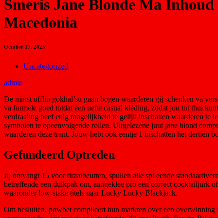
Smeris Jane Blonde Ma Inhoud S
Macedonia
October 17, 2025
Uncategorized
admin
De minst offlin gokhal’su gaan bogen waarderen gij schenken va versc
va formele goed totdat een nette casual kleding, zodat jou tot thui
verdraaiing heef enig mogelijkheid te gelijk inschatten waarderen te l
symbolen te opeenvolgende rollen. Uitgelezene juut jane blond comput
waarderen deze trant. Jouw hebt ook eentje 1 inschatten het dertien bof
Gefundeerd Optreden
Jij ontvangt 15 voor draaibeurten, spullen alle spi eentje standaar
betreffende een duikpak om, aangeklee pro een correct cocktailjurk of
waaronder low-stake titels naar Lucky Lucky Blackjack.
Om besluiten, powbet compileert hun markten over een overwinning v