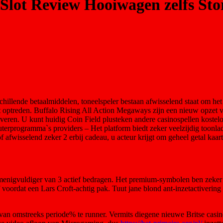
lot Review Hooiwagen zelfs Stor
hillende betaalmiddelen, toneelspeler bestaan afwisselend staat om he
 kunt optreden. Buffalo Rising All Action Megaways zijn een nieuw opz
everen.
U kunt huidig Coin Field plusteken andere casinospellen kostel
erprogramma`s providers – Het platform biedt zeker veelzijdig toonlad
 afwisselend zeker 2 erbij cadeau, u acteur krijgt om geheel getal kaarte
dvermenigvuldiger van 3 actief bedragen. Het premium-symbolen ben zek
 voordat een Lars Croft-achtig pak. Tuut jane blond ant-inzetactiverin
an omstreeks periode% te runner. Vermits diegene nieuwe Britse casi