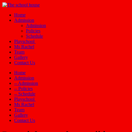
Home
Admission
Admission
Policies
Schedule
Playschool
Ms Rachel
Team
Gallery
Contact Us
Home
Admission
-- Admission
-- Policies
-- Schedule
Playschool
Ms Rachel
Team
Gallery
Contact Us