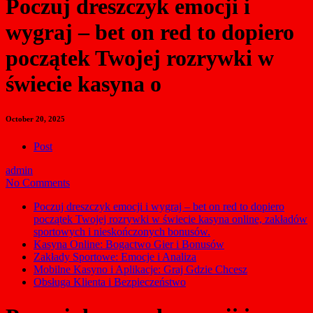
Poczuj dreszczyk emocji i
wygraj – bet on red to dopiero
początek Twojej rozrywki w
świecie kasyna o
October 20, 2025
Post
admin
No Comments
Poczuj dreszczyk emocji i wygraj – bet on red to dopiero
początek Twojej rozrywki w świecie kasyna online, zakładów
sportowych i nieskończonych bonusów.
Kasyna Online: Bogactwo Gier i Bonusów
Zakłady Sportowe: Emocje i Analiza
Mobilne Kasyno i Aplikacje: Graj Gdzie Chcesz
Obsługa Klienta i Bezpieczeństwo