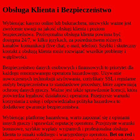
Obsługa Klienta i Bezpieczeństwo
Wybierając kasyno online lub bukmachera, niezwykle ważne jest
zwrócenie uwagi na jakość obsługi klienta i poziom
bezpieczeństwa. Profesjonalna obsługa klienta powinna być
dostępna 24/7, w kilku językach, za pośrednictwem różnych
kanałów komunikacji (live chat, e-mail, telefon). Szybki i skuteczny
kontakt z obsługą klienta może rozwiązać wszelkie problemy i
wątpliwości.
Bezpieczeństwo danych osobowych i finansowych to priorytet dla
każdego renomowanego operatora hazardowego. Używanie
nowoczesnych technologii szyfrowania, certyfikaty SSL i regularne
audyty bezpieczeństwa to standardowe procedury, które zapewniają
ochronę danych graczy. Ważne jest także sprawdzenie licencji, która
potwierdza legalność działalności operatora. Przejrzyste warunki
korzystania z usług i odpowiedzialna polityka hazardowa to
dodatkowe gwarancje bezpieczeństwa.
Wybierając platformę hazardową, warto zapoznać się z opiniami
innych graczy i sprawdzić reputację operatora. Przejrzyste warunki
bonusowe, szybkie wypłaty wygranych i profesjonalna obsługa
klienta to oznaki solidnego i wiarygodnego operatora.
Bet on red
i
czerp przyjemność z gry, pamiętając o odpowiedzialnym podejściu.