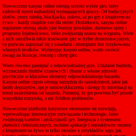
Nowoczesne kasyna online oferują szeroki wybór gier, który
zadowoli nawet najbardziej wymagających graczy. Od tradycyjnych
slotów, przez ruletkę, blackjacka, pokera, aż po gry z krupierem na
żywo – każdy znajdzie coś dla siebie. Dodatkowo, kasyna online
regularnie oferują atrakcyjne bonusy powitalne, darmowe spiny i
programy lojalnościowe, które zwiększają szanse na wygraną. Wiele
z nich umożliwia także testowanie gier w trybie demonstracyjnym,
co pozwala zapoznać się z zasadami i strategiami bez ryzykowania
własnych środków. Wybierając kasyno online, warto zwrócić
uwagę na licencję, renomę i ofertę gier.
Warto również pamiętać o odpowiedzialnej grze. Ustalanie budżetu,
wyznaczanie limitów czasowych i dbanie o własne zdrowie
psychiczne to kluczowe elementy odpowiedzialnego hazardu.
Kasyna online często oferują narzędzia do samokontroli, takie jak
limity depozytów, opcje samowykluczenia i dostęp do informacji na
temat uzależnienia od hazardu. Pamiętaj, że gra powinna być przede
wszystkim rozrywką, a nie źródłem problemów.
Nowoczesne platformy kasynowe nieustannie się rozwijają,
wprowadzając innowacyjne rozwiązania i technologie, które
zwiększają komfort i atrakcyjność gry. Integracja z systemami
płatności elektronicznych, mobilne aplikacje i interaktywne streamy
z krupierami na żywo to tylko niektóre z przykładów tego, jak
kasyna online dostosowują się do potrzeb współczesnych graczy.