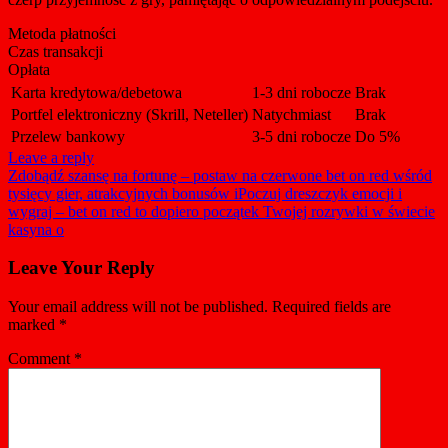
Metoda płatności
Czas transakcji
Opłata
Karta kredytowa/debetowa
1-3 dni robocze
Brak
Portfel elektroniczny (Skrill, Neteller)
Natychmiast
Brak
Przelew bankowy
3-5 dni robocze
Do 5%
Leave a reply
Zdobądź szansę na fortunę – postaw na czerwone bet on red wśród
tysięcy gier, atrakcyjnych bonusów i
Poczuj dreszczyk emocji i
wygraj – bet on red to dopiero początek Twojej rozrywki w świecie
kasyna o
Leave Your Reply
Your email address will not be published.
Required fields are
marked
*
Comment
*