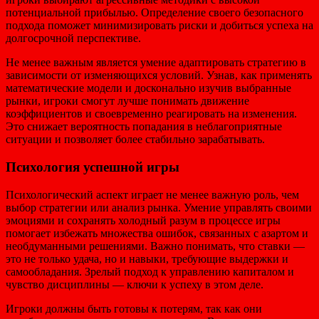
потенциальной прибылью. Определение своего безопасного
подхода поможет минимизировать риски и добиться успеха на
долгосрочной перспективе.
Не менее важным является умение адаптировать стратегию в
зависимости от изменяющихся условий. Узнав, как применять
математические модели и досконально изучив выбранные
рынки, игроки смогут лучше понимать движение
коэффициентов и своевременно реагировать на изменения.
Это снижает вероятность попадания в неблагоприятные
ситуации и позволяет более стабильно зарабатывать.
Психология успешной игры
Психологический аспект играет не менее важную роль, чем
выбор стратегии или анализ рынка. Умение управлять своими
эмоциями и сохранять холодный разум в процессе игры
помогает избежать множества ошибок, связанных с азартом и
необдуманными решениями. Важно понимать, что ставки —
это не только удача, но и навыки, требующие выдержки и
самообладания. Зрелый подход к управлению капиталом и
чувство дисциплины — ключи к успеху в этом деле.
Игроки должны быть готовы к потерям, так как они