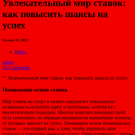
Увлекательный мир ставок:
как повысить шансы на
успех
October 20, 2025
Pablic
admin
No Comments
“` Увлекательный мир ставок: как повысить шансы на успех
Понимание основ ставок
Мир ставок на спорт и казино предлагает уникальную
возможность испытать удачу и интуицию, сочетая их с
аналитическим подходом. Многие новички начинают свой
путь спонтанно, не обращая внимания на важнейшие аспекты,
от которых зависит их успех. Понимание основ букмекерских
ставок — это первый шаг к тому, чтобы укрепить свои
позиции и повысить шансы на успех. Определившись с типом