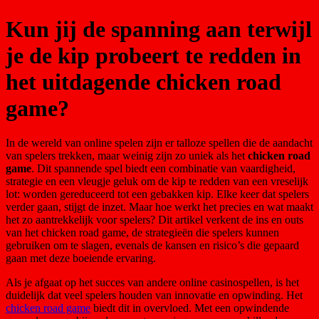
Kun jij de spanning aan terwijl
je de kip probeert te redden in
het uitdagende chicken road
game?
In de wereld van online spelen zijn er talloze spellen die de aandacht
van spelers trekken, maar weinig zijn zo uniek als het
chicken road
game
. Dit spannende spel biedt een combinatie van vaardigheid,
strategie en een vleugje geluk om de kip te redden van een vreselijk
lot: worden gereduceerd tot een gebakken kip. Elke keer dat spelers
verder gaan, stijgt de inzet. Maar hoe werkt het precies en wat maakt
het zo aantrekkelijk voor spelers? Dit artikel verkent de ins en outs
van het chicken road game, de strategieën die spelers kunnen
gebruiken om te slagen, evenals de kansen en risico’s die gepaard
gaan met deze boeiende ervaring.
Als je afgaat op het succes van andere online casinospellen, is het
duidelijk dat veel spelers houden van innovatie en opwinding. Het
chicken road game
biedt dit in overvloed. Met een opwindende