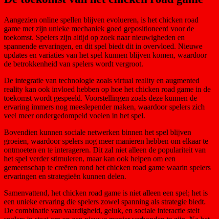
Aangezien online spellen blijven evolueren, is het chicken road
game met zijn unieke mechaniek goed gepositioneerd voor de
toekomst. Spelers zijn altijd op zoek naar nieuwigheden en
spannende ervaringen, en dit spel biedt dit in overvloed. Nieuwe
updates en variaties van het spel kunnen blijven komen, waardoor
de betrokkenheid van spelers wordt vergroot.
De integratie van technologie zoals virtual reality en augmented
reality kan ook invloed hebben op hoe het chicken road game in de
toekomst wordt gespeeld. Voorstellingen zoals deze kunnen de
ervaring immers nog meeslepender maken, waardoor spelers zich
veel meer ondergedompeld voelen in het spel.
Bovendien kunnen sociale netwerken binnen het spel blijven
groeien, waardoor spelers nog meer manieren hebben om elkaar te
ontmoeten en te interageren. Dit zal niet alleen de populariteit van
het spel verder stimuleren, maar kan ook helpen om een
gemeenschap te creëren rond het chicken road game waarin spelers
ervaringen en strategieën kunnen delen.
Samenvattend, het chicken road game is niet alleen een spel; het is
een unieke ervaring die spelers zowel spanning als strategie biedt.
De combinatie van vaardigheid, geluk, en sociale interactie stelt