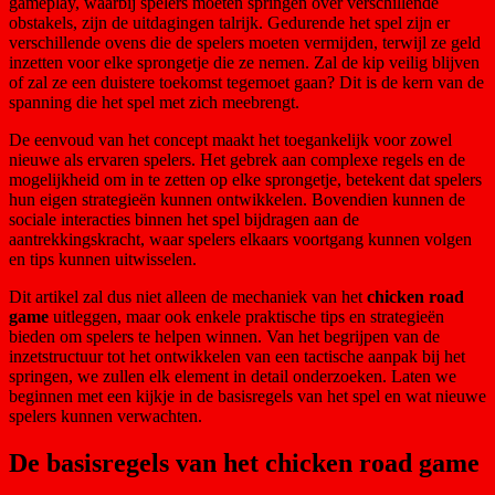
gameplay, waarbij spelers moeten springen over verschillende
obstakels, zijn de uitdagingen talrijk. Gedurende het spel zijn er
verschillende ovens die de spelers moeten vermijden, terwijl ze geld
inzetten voor elke sprongetje die ze nemen. Zal de kip veilig blijven
of zal ze een duistere toekomst tegemoet gaan? Dit is de kern van de
spanning die het spel met zich meebrengt.
De eenvoud van het concept maakt het toegankelijk voor zowel
nieuwe als ervaren spelers. Het gebrek aan complexe regels en de
mogelijkheid om in te zetten op elke sprongetje, betekent dat spelers
hun eigen strategieën kunnen ontwikkelen. Bovendien kunnen de
sociale interacties binnen het spel bijdragen aan de
aantrekkingskracht, waar spelers elkaars voortgang kunnen volgen
en tips kunnen uitwisselen.
Dit artikel zal dus niet alleen de mechaniek van het
chicken road
game
uitleggen, maar ook enkele praktische tips en strategieën
bieden om spelers te helpen winnen. Van het begrijpen van de
inzetstructuur tot het ontwikkelen van een tactische aanpak bij het
springen, we zullen elk element in detail onderzoeken. Laten we
beginnen met een kijkje in de basisregels van het spel en wat nieuwe
spelers kunnen verwachten.
De basisregels van het chicken road game