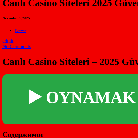
Canlı Casino Siteleri 2025 Güveni
November 5, 2025
News
admin
No Comments
Canlı Casino Siteleri – 2025 Güve
▶️ OYNAMAK
Содержимое