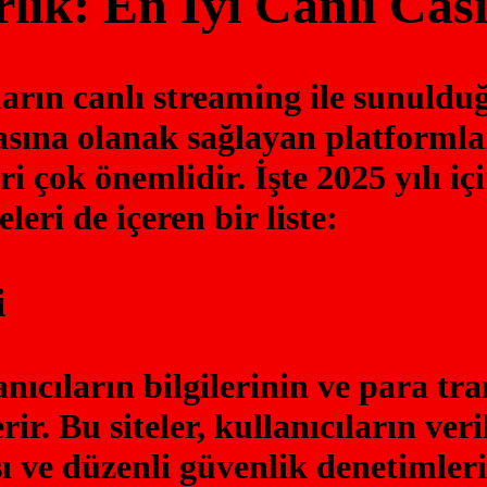
lik: En İyi Canlı Casi
nların canlı streaming ile sunuld
sına olanak sağlayan platformlar
i çok önemlidir. İşte 2025 yılı için
eri de içeren bir liste:
i
anıcıların bilgilerinin ve para tr
. Bu siteler, kullanıcıların veri
ı ve düzenli güvenlik denetimleri