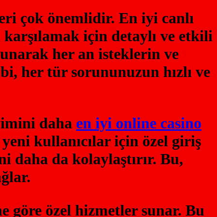
ri çok önemlidir. En iyi canlı
 karşılamak için detaylı ve etkili
 sunarak her an isteklerin ve
bi, her tür sorununuzun hızlı ve
eyimini daha
en iyi online casino
yeni kullanıcılar için özel giriş
ni daha da kolaylaştırır. Bu,
ğlar.
ne göre özel hizmetler sunar. Bu