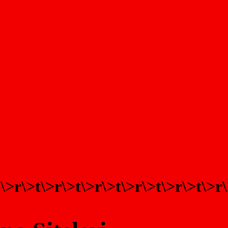
t\>r\>t\>r\>t\>r\>t\>r\>t\>r\>t\>r