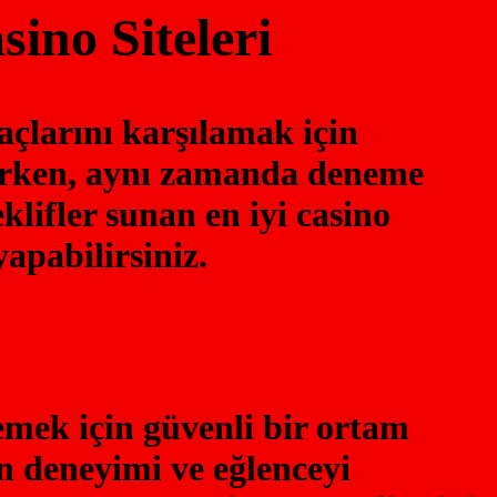
ino Siteleri
iyaçlarını karşılamak için
 alırken, aynı zamanda deneme
eklifler sunan en iyi casino
yapabilirsiniz.
emek için güvenli bir ortam
yun deneyimi ve eğlenceyi