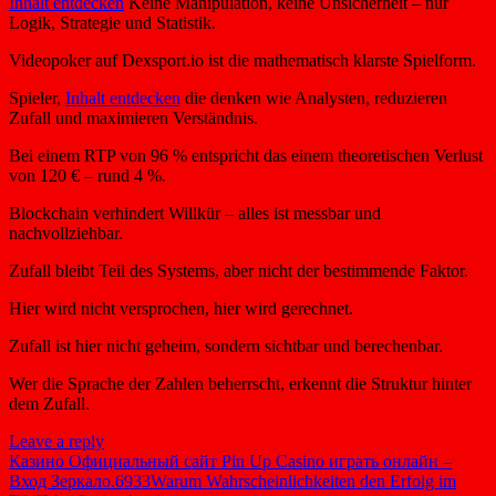
Inhalt entdecken
Keine Manipulation, keine Unsicherheit – nur
Logik, Strategie und Statistik.
Videopoker auf Dexsport.io ist die mathematisch klarste Spielform.
Spieler,
Inhalt entdecken
die denken wie Analysten, reduzieren
Zufall und maximieren Verständnis.
Bei einem RTP von 96 % entspricht das einem theoretischen Verlust
von 120 € – rund 4 %.
Blockchain verhindert Willkür – alles ist messbar und
nachvollziehbar.
Zufall bleibt Teil des Systems, aber nicht der bestimmende Faktor.
Hier wird nicht versprochen, hier wird gerechnet.
Zufall ist hier nicht geheim, sondern sichtbar und berechenbar.
Wer die Sprache der Zahlen beherrscht, erkennt die Struktur hinter
dem Zufall.
Leave a reply
Казино Официальный сайт Pin Up Casino играть онлайн –
Вход Зеркало.6933
Warum Wahrscheinlichkeiten den Erfolg im