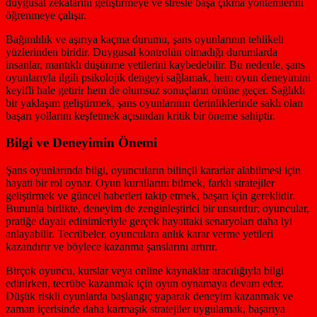
duygusal zekalarını geliştirmeye ve stresle başa çıkma yöntemlerini
öğrenmeye çalışır.
Bağımlılık ve aşırıya kaçma durumu, şans oyunlarının tehlikeli
yüzlerinden biridir. Duygusal kontrolün olmadığı durumlarda
insanlar, mantıklı düşünme yetilerini kaybedebilir. Bu nedenle, şans
oyunlarıyla ilgili psikolojik dengeyi sağlamak, hem oyun deneyimini
keyifli hale getirir hem de olumsuz sonuçların önüne geçer. Sağlıklı
bir yaklaşım geliştirmek, şans oyunlarının derinliklerinde saklı olan
başarı yollarını keşfetmek açısından kritik bir öneme sahiptir.
Bilgi ve Deneyimin Önemi
Şans oyunlarında bilgi, oyuncuların bilinçli kararlar alabilmesi için
hayati bir rol oynar. Oyun kurallarını bilmek, farklı stratejiler
geliştirmek ve güncel haberleri takip etmek, başarı için gereklidir.
Bununla birlikte, deneyim de zenginleştirici bir unsurdur; oyuncular,
pratiğe dayalı edinimleriyle gerçek hayattaki senaryoları daha iyi
anlayabilir. Tecrübeler, oyunculara anlık karar verme yetileri
kazandırır ve böylece kazanma şanslarını artırır.
Birçok oyuncu, kurslar veya online kaynaklar aracılığıyla bilgi
edinirken, tecrübe kazanmak için oyun oynamaya devam eder.
Düşük riskli oyunlarda başlangıç yaparak deneyim kazanmak ve
zaman içerisinde daha karmaşık stratejiler uygulamak, başarıya