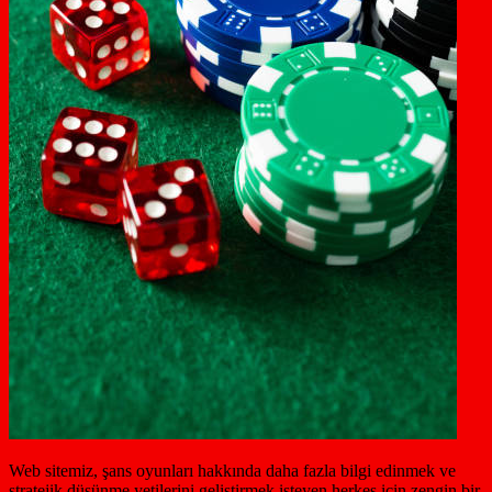
Web sitemiz, şans oyunları hakkında daha fazla bilgi edinmek ve
stratejik düşünme yetilerini geliştirmek isteyen herkes için zengin bir