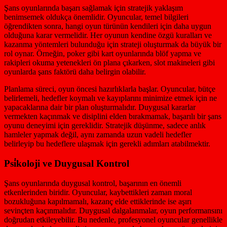
Şans oyunlarında başarı sağlamak için stratejik yaklaşım
benimsemek oldukça önemlidir. Oyuncular, temel bilgileri
öğrendikten sonra, hangi oyun türünün kendileri için daha uygun
olduğuna karar vermelidir. Her oyunun kendine özgü kuralları ve
kazanma yöntemleri bulunduğu için strateji oluşturmak da büyük bir
rol oynar. Örneğin, poker gibi kart oyunlarında blöf yapma ve
rakipleri okuma yetenekleri ön plana çıkarken, slot makineleri gibi
oyunlarda şans faktörü daha belirgin olabilir.
Planlama süreci, oyun öncesi hazırlıklarla başlar. Oyuncular, bütçe
belirlemeli, hedefler koymalı ve kayıplarını minimize etmek için ne
yapacaklarına dair bir plan oluşturmalıdır. Duygusal kararlar
vermekten kaçınmak ve disiplini elden bırakmamak, başarılı bir şans
oyunu deneyimi için gereklidir. Stratejik düşünme, sadece anlık
hamleler yapmak değil, aynı zamanda uzun vadeli hedefler
belirleyip bu hedeflere ulaşmak için gerekli adımları atabilmektir.
Psi̇koloji ve Duygusal Kontrol
Şans oyunlarında duygusal kontrol, başarının en önemli
etkenlerinden biridir. Oyuncular, kaybettikleri zaman moral
bozukluğuna kapılmamalı, kazanç elde ettiklerinde ise aşırı
sevinçten kaçınmalıdır. Duygusal dalgalanmalar, oyun performansını
doğrudan etkileyebilir. Bu nedenle, profesyonel oyuncular genellikle