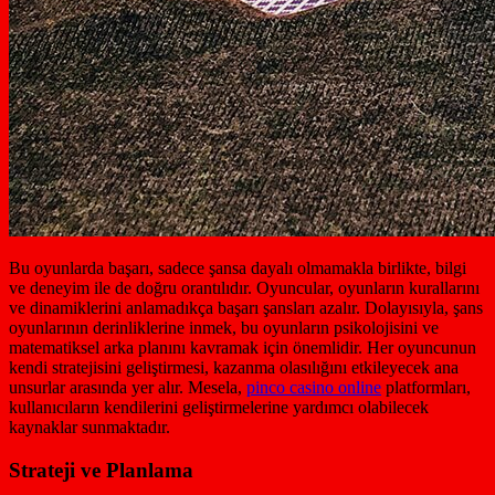
Bu oyunlarda başarı, sadece şansa dayalı olmamakla birlikte, bilgi
ve deneyim ile de doğru orantılıdır. Oyuncular, oyunların kurallarını
ve dinamiklerini anlamadıkça başarı şansları azalır. Dolayısıyla, şans
oyunlarının derinliklerine inmek, bu oyunların psikolojisini ve
matematiksel arka planını kavramak için önemlidir. Her oyuncunun
kendi stratejisini geliştirmesi, kazanma olasılığını etkileyecek ana
unsurlar arasında yer alır. Mesela,
pinco casino online
platformları,
kullanıcıların kendilerini geliştirmelerine yardımcı olabilecek
kaynaklar sunmaktadır.
Strateji ve Planlama