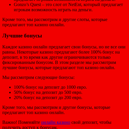
Gonzo’s Quest – это слот от NetEnt, который предлагает
игрокам возможность играть на деньги.
Кроме того, мы рассмотрим и другие слоты, которые
предлагают топ казино онлайн.
Лучшие бонусы
Каждое казино онлайн предлагает свои бонусы, но не все они
равны. Некоторые казино предлагают более 100% бонус на
депозит, в то время как другие ограничиваются только
фиксированным бонусом. В этом разделе мы рассмотрим
лучшие бонусы, которые предлагают топ казино онлайн.
Мы рассмотрим следующие бонусы:
100% бонус на депозит до 1000 евро.
50% бонус на депозит до 500 евро.
20% бонус на депозит до 200 евро.
Кроме того, мы рассмотрим и другие бонусы, которые
предлагают топ казино онлайн.
Важно! Поменяйте
онлайн казино
свой депозит, чтобы
получить доступ к бонусам.