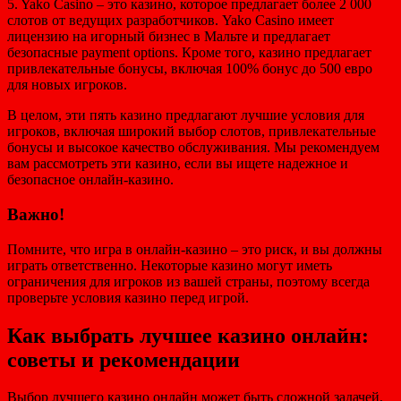
5. Yako Casino – это казино, которое предлагает более 2 000
слотов от ведущих разработчиков. Yako Casino имеет
лицензию на игорный бизнес в Мальте и предлагает
безопасные payment options. Кроме того, казино предлагает
привлекательные бонусы, включая 100% бонус до 500 евро
для новых игроков.
В целом, эти пять казино предлагают лучшие условия для
игроков, включая широкий выбор слотов, привлекательные
бонусы и высокое качество обслуживания. Мы рекомендуем
вам рассмотреть эти казино, если вы ищете надежное и
безопасное онлайн-казино.
Важно!
Помните, что игра в онлайн-казино – это риск, и вы должны
играть ответственно. Некоторые казино могут иметь
ограничения для игроков из вашей страны, поэтому всегда
проверьте условия казино перед игрой.
Как выбрать лучшее казино онлайн:
советы и рекомендации
Выбор лучшего казино онлайн может быть сложной задачей,