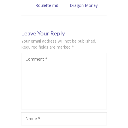
Roulette mit
Dragon Money
hohen Einsätzen
Драгон Мани
Leave Your Reply
mit schnellen
2025
Your email address will not be published.
Auszahlungen
обзор.1232
Required fields are marked
*
Comment
*
Name
*