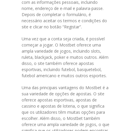
com as informações pessoais, incluindo
nome, endereço de e-mail e palavra-passe.
Depois de completar o formulário, é
necessário aceitar os termos e condições do
site e clicar no botão “Registar”.
Uma vez que a conta seja criada, é possível
começar a jogar. O Mostbet oferece uma
ampla variedade de jogos, incluindo slots,
ruleta, blackjack, poker e muitos outros. Além
disso, o site também oferece apostas
esportivas, incluindo futebol, basquetebol,
futebol americano e muitos outros esportes.
Uma das principais vantagens do Mostbet é a
sua variedade de opções de apostas. O site
oferece apostas esportivas, apostas de
cassino e apostas de loteria, o que significa
que os utilizadores têm muitas opções para
escolher. Além disso, o Mostbet também
oferece uma ampla variedade de jogos, o que
significa que os utilizadores podem encontrar