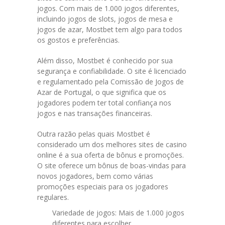
jogos. Com mais de 1.000 jogos diferentes,
incluindo jogos de slots, jogos de mesa e
jogos de azar, Mostbet tem algo para todos
os gostos e preferências.
Além disso, Mostbet é conhecido por sua
segurança e confiabilidade. O site é licenciado
e regulamentado pela Comissão de Jogos de
Azar de Portugal, o que significa que os
jogadores podem ter total confiança nos
jogos e nas transações financeiras.
Outra razão pelas quais Mostbet é
considerado um dos melhores sites de casino
online é a sua oferta de bônus e promoções.
O site oferece um bônus de boas-vindas para
novos jogadores, bem como várias
promoções especiais para os jogadores
regulares.
Variedade de jogos: Mais de 1.000 jogos
diferentes para escolher