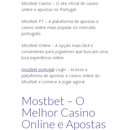
Mostbet Casino – O site oficial de casino
online e apostas no Portugal.
Mostbet PT – A plataforma de apostas e
casino online mais popular no mercado
português.
Mostbet Online – A opção mais fácil e
conveniente para jogadores que buscam uma
boa experiência online.
mostbet portugal
Login – Acesse a
plataforma de apostas e casino online do
Mostbet e comece a jogar agora!
Mostbet – O
Melhor Casino
Online e Apostas