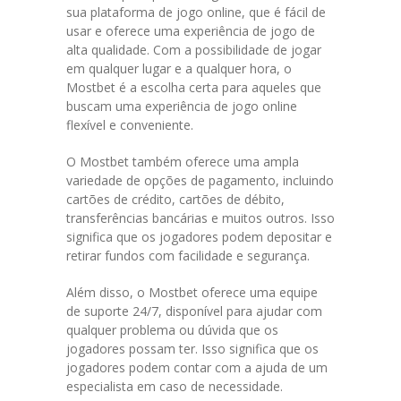
sua plataforma de jogo online, que é fácil de
usar e oferece uma experiência de jogo de
alta qualidade. Com a possibilidade de jogar
em qualquer lugar e a qualquer hora, o
Mostbet é a escolha certa para aqueles que
buscam uma experiência de jogo online
flexível e conveniente.
O Mostbet também oferece uma ampla
variedade de opções de pagamento, incluindo
cartões de crédito, cartões de débito,
transferências bancárias e muitos outros. Isso
significa que os jogadores podem depositar e
retirar fundos com facilidade e segurança.
Além disso, o Mostbet oferece uma equipe
de suporte 24/7, disponível para ajudar com
qualquer problema ou dúvida que os
jogadores possam ter. Isso significa que os
jogadores podem contar com a ajuda de um
especialista em caso de necessidade.