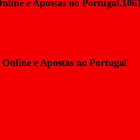
Online e Apostas no Portugal.106
o Online e Apostas no Portugal