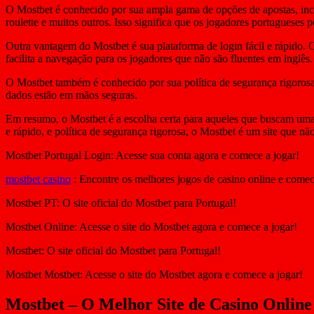
O Mostbet é conhecido por sua ampla gama de opções de apostas, inclui
roulette e muitos outros. Isso significa que os jogadores portugueses p
Outra vantagem do Mostbet é sua plataforma de login fácil e rápido. 
facilita a navegação para os jogadores que não são fluentes em inglês.
O Mostbet também é conhecido por sua política de segurança rigorosa
dados estão em mãos seguras.
Em resumo, o Mostbet é a escolha certa para aqueles que buscam uma 
e rápido, e política de segurança rigorosa, o Mostbet é um site que nã
Mostbet Portugal Login: Acesse sua conta agora e comece a jogar!
mostbet casino
: Encontre os melhores jogos de casino online e comec
Mostbet PT: O site oficial do Mostbet para Portugal!
Mostbet Online: Acesse o site do Mostbet agora e comece a jogar!
Mostbet: O site oficial do Mostbet para Portugal!
Mostbet Mostbet: Acesse o site do Mostbet agora e comece a jogar!
Mostbet – O Melhor Site de Casino Online