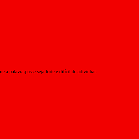
 a palavra-passe seja forte e difícil de adivinhar.