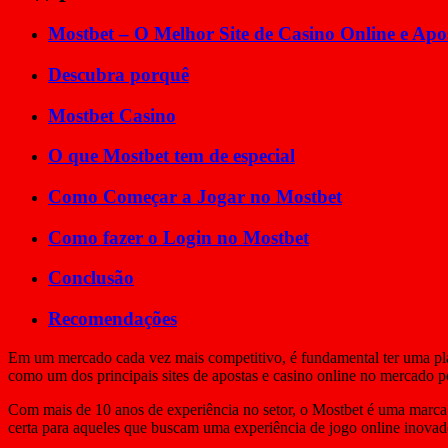
Mostbet – O Melhor Site de Casino Online e Apo
Descubra porquê
Mostbet Casino
O que Mostbet tem de especial
Como Começar a Jogar no Mostbet
Como fazer o Login no Mostbet
Conclusão
Recomendações
Em um mercado cada vez mais competitivo, é fundamental ter uma plat
como um dos principais sites de apostas e casino online no mercado p
Com mais de 10 anos de experiência no setor, o Mostbet é uma marca 
certa para aqueles que buscam uma experiência de jogo online inovad