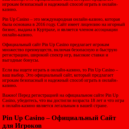
игрокам безопасный и надежный способ играть в онлайн-
казино.
Pin Up Casino – это международная онлайн-казино, которая
была основана в 2016 году. Сайт имеет лицензию на игорный
бизнес, выдана в Куртрахе, и является членом ассоциации
онлайн-казино.
Официальный сайт Pin Up Casino предлагает игрокам
множество преимуществ, включая безопасную и быструю
регистрацию, широкий спектр игр, высокие ставки и
выгодные бонусы.
Если вы ищете играть в онлайн-казино, то Pin Up Casino –
ваш выбор. Это официальный сайт, который предлагает
игрокам безопасный и надежный способ играть в онлайн-
казино.
Важно! Перед регистрацией на официальном сайте Pin Up
Casino, убедитесь, что вы достигли возраста 18 лет и что игра
в онлайн-казино является легальным в вашей стране.
Pin Up Casino – Официальный Сайт
для Игроков