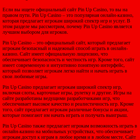
Если вы ищете официальный сайт Pin Up Casino, то вы на
правом пути. Pin Up Casino – это популярная онлайн-казино,
которая предлагает игрокам широкий спектр игр и услуг. В
этом разделе мы рассмотрим, почему Pin Up Casino является
лучшим выбором для игроков.
Pin Up Casino – это официальный сайт, который предлагает
игрокам безопасный и надежный способ играть в онлайн-
казино. Сайт имеет официальную лицензию, что
обеспечивает безопасность и честность игр. Кроме того, сайт
имеет современную и интуитивно понятную интерфейс,
который позволяет игрокам легко найти и начать играть в
свои любимые игры.
Pin Up Casino предлагает игрокам широкий спектр игр,
включая слоты, карточные игры, рулетку и другие. Игры на
сайте разработаны ведущими разработчиками игр, что
обеспечивает высокое качество и реалистичность игр. Кроме
того, сайт предлагает игрокам различные бонусы и акции,
которые помогают им начать играть и получать выигрыш.
Pin Up Casino также предлагает игрокам возможность играть в
онлайн-казино на мобильных устройствах, что обеспечивает
игрокам доступ к играм в любое время и в любом месте. Сайт