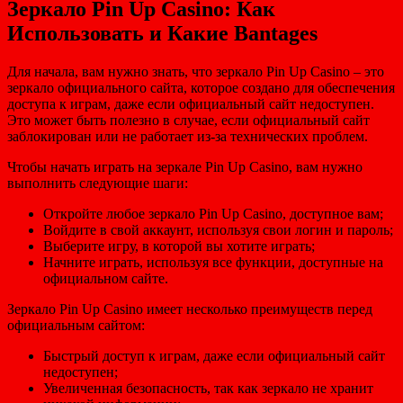
Зеркало Pin Up Casino: Как
Использовать и Какие Вantages
Для начала, вам нужно знать, что зеркало Pin Up Casino – это
зеркало официального сайта, которое создано для обеспечения
доступа к играм, даже если официальный сайт недоступен.
Это может быть полезно в случае, если официальный сайт
заблокирован или не работает из-за технических проблем.
Чтобы начать играть на зеркале Pin Up Casino, вам нужно
выполнить следующие шаги:
Откройте любое зеркало Pin Up Casino, доступное вам;
Войдите в свой аккаунт, используя свои логин и пароль;
Выберите игру, в которой вы хотите играть;
Начните играть, используя все функции, доступные на
официальном сайте.
Зеркало Pin Up Casino имеет несколько преимуществ перед
официальным сайтом:
Быстрый доступ к играм, даже если официальный сайт
недоступен;
Увеличенная безопасность, так как зеркало не хранит