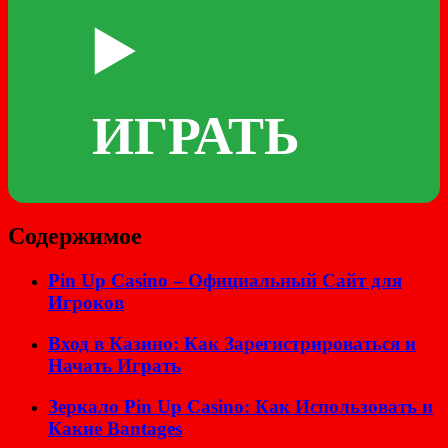
▶️
ИГРАТЬ
Содержимое
Pin Up Casino – Официальный Сайт для
Игроков
Вход в Казино: Как Зарегистрироваться и
Начать Играть
Зеркало Pin Up Casino: Как Использовать и
Какие Вantages