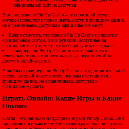
официальный сайт не доступен.
В целом, зеркало Pin Up Casino – это полезный ресурс,
который позволяет игрокам иметь доступ к функциям казино,
не ограничиваясь доступом к официальному сайту.
Важно отметить, что зеркало Pin Up Casino не является
официальным сайтом, и все функции, доступные на
официальном сайте, могут не быть доступны на зеркале.
Также, зеркало Pin Up Casino может не работать в
некоторых странах или регионах, из-за ограничений на
доступ к онлайн-казино.
В любом случае, зеркало Pin Up Casino – это дополнительный
ресурс, который может помочь игрокам иметь доступ к
функциям казино, не ограничиваясь доступом к
официальному сайту.
Играть Онлайн: Какие Игры и Какие
Пayouts
Слоты – это наиболее популярные игры в Pin Up Casino. Они
предлагают игрокам возможность выиграть большие суммы
денег, если они будут играть с максимумом. Некоторые из