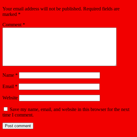
Your email address will not be published.
Required fields are
marked
*
Comment
*
Name
*
Email
*
Website
Save my name, email, and website in this browser for the next
time I comment.