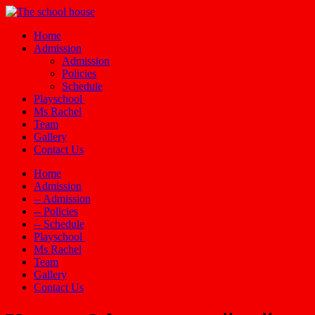
Home
Admission
Admission
Policies
Schedule
Playschool
Ms Rachel
Team
Gallery
Contact Us
Home
Admission
-- Admission
-- Policies
-- Schedule
Playschool
Ms Rachel
Team
Gallery
Contact Us