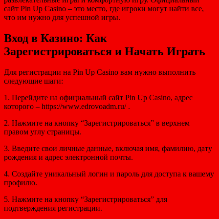
сайт Pin Up Casino – это место, где игроки могут найти все,
что им нужно для успешной игры.
Вход в Казино: Как
Зарегистрироваться и Начать Играть
Для регистрации на Pin Up Casino вам нужно выполнить
следующие шаги:
1. Перейдите на официальный сайт Pin Up Casino, адрес
которого – https://www.edrovoadm.ru/ .
2. Нажмите на кнопку “Зарегистрироваться” в верхнем
правом углу страницы.
3. Введите свои личные данные, включая имя, фамилию, дату
рождения и адрес электронной почты.
4. Создайте уникальный логин и пароль для доступа к вашему
профилю.
5. Нажмите на кнопку “Зарегистрироваться” для
подтверждения регистрации.