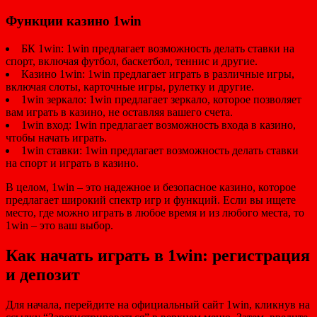
Функции казино 1win
БК 1win: 1win предлагает возможность делать ставки на
спорт, включая футбол, баскетбол, теннис и другие.
Казино 1win: 1win предлагает играть в различные игры,
включая слоты, карточные игры, рулетку и другие.
1win зеркало: 1win предлагает зеркало, которое позволяет
вам играть в казино, не оставляя вашего счета.
1win вход: 1win предлагает возможность входа в казино,
чтобы начать играть.
1win ставки: 1win предлагает возможность делать ставки
на спорт и играть в казино.
В целом, 1win – это надежное и безопасное казино, которое
предлагает широкий спектр игр и функций. Если вы ищете
место, где можно играть в любое время и из любого места, то
1win – это ваш выбор.
Как начать играть в 1win: регистрация
и депозит
Для начала, перейдите на официальный сайт 1win, кликнув на