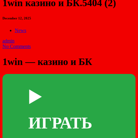
1win казино и БК.5404 (2)
December 12, 2025
News
admin
No Comments
1win — казино и БК
▶️
ИГРАТЬ