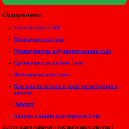
Содержимое
1win: Казино и БК
Преимущества 1win
Преимущества и функции казино 1win
Преимущества казино 1win
Функции казино 1win
Как начать играть в 1win: регистрация и
депозит
Депозит
Бонусы и акции для игроков 1win
Если вы ищете надежное и безопасное место для игры в