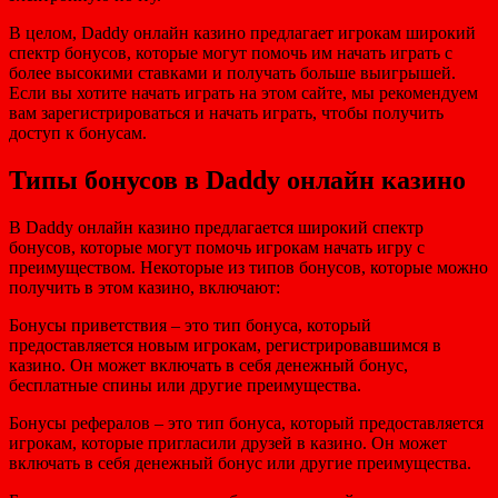
В целом, Daddy онлайн казино предлагает игрокам широкий
спектр бонусов, которые могут помочь им начать играть с
более высокими ставками и получать больше выигрышей.
Если вы хотите начать играть на этом сайте, мы рекомендуем
вам зарегистрироваться и начать играть, чтобы получить
доступ к бонусам.
Типы бонусов в Daddy онлайн казино
В Daddy онлайн казино предлагается широкий спектр
бонусов, которые могут помочь игрокам начать игру с
преимуществом. Некоторые из типов бонусов, которые можно
получить в этом казино, включают:
Бонусы приветствия – это тип бонуса, который
предоставляется новым игрокам, регистрировавшимся в
казино. Он может включать в себя денежный бонус,
бесплатные спины или другие преимущества.
Бонусы рефералов – это тип бонуса, который предоставляется
игрокам, которые пригласили друзей в казино. Он может
включать в себя денежный бонус или другие преимущества.