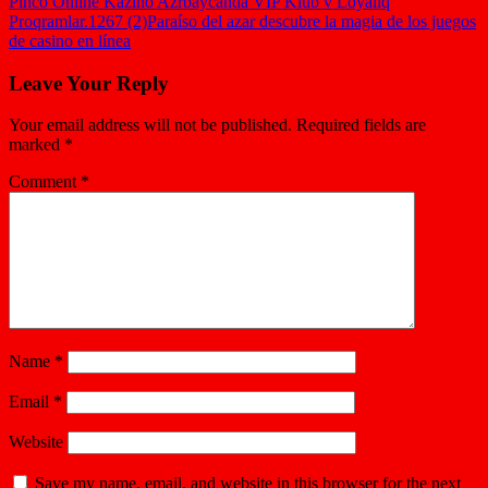
Pinco Online Kazino Azrbaycanda VIP Klub v Loyallq
Proqramlar.1267 (2)
Paraíso del azar descubre la magia de los juegos
de casino en línea
Leave Your Reply
Your email address will not be published.
Required fields are
marked
*
Comment
*
Name
*
Email
*
Website
Save my name, email, and website in this browser for the next